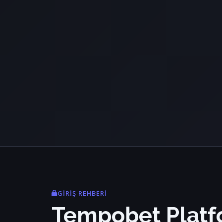
GIRIŞ REHBERI
Tempobet Platfo