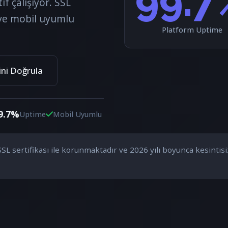
99.7
f çalışıyor. SSL
 ve mobil uyumlu
Platform Uptime
ini Doğrula
9.7%
Uptime
Mobil Uyumlu
L sertifikası ile korunmaktadır ve 2026 yılı boyunca kesintisi