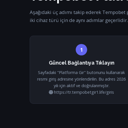
Aşağıdaki üç adımı takip ederek Tempobet p
iki cihaz türü için de aynı adımlar geçerlidir.
1
Güncel Bağlantıya Tıklayın
Sayfadaki "Platforma Gir" butonunu kullanarak
resmi giriş adresine yönlendirilin. Bu adres 2026
yılı için aktif ve doğrulanmıştır.
https://tr.tempobetgir1.life/giris