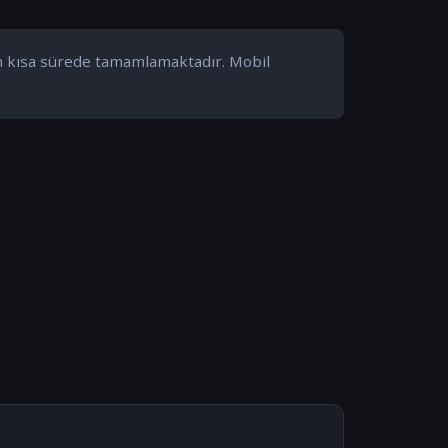
n kısa sürede tamamlamaktadır. Mobil