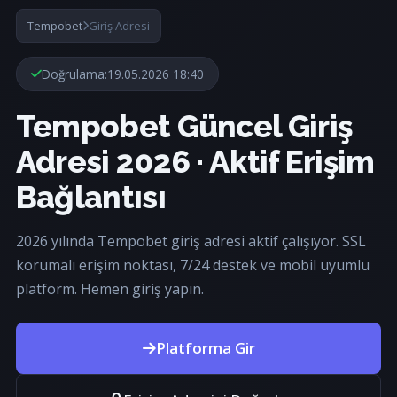
Tempobet
Giriş Adresi
Doğrulama:
19.05.2026 18:40
Tempobet Güncel Giriş
Adresi 2026 · Aktif Erişim
Bağlantısı
2026 yılında Tempobet giriş adresi aktif çalışıyor. SSL
korumalı erişim noktası, 7/24 destek ve mobil uyumlu
platform. Hemen giriş yapın.
Platforma Gir