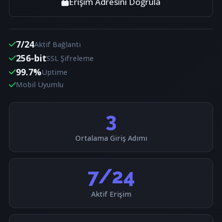
Erişim Adresini Doğrula
7/24
Aktif Bağlantı
256-bit
SSL Şifreleme
99.7%
Uptime
Mobil Uyumlu
3
Ortalama Giriş Adımı
7/24
Aktif Erişim