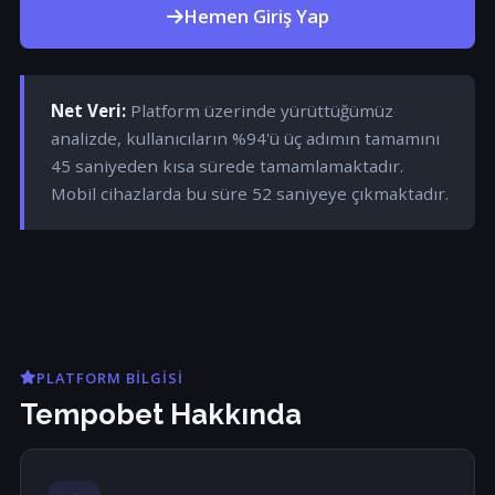
Hemen Giriş Yap
Net Veri:
Platform üzerinde yürüttüğümüz
analizde, kullanıcıların %94'ü üç adımın tamamını
45 saniyeden kısa sürede tamamlamaktadır.
Mobil cihazlarda bu süre 52 saniyeye çıkmaktadır.
PLATFORM BILGISI
Tempobet Hakkında