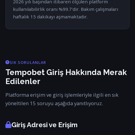
2026 yılı başından itibaren ölçülen platform
kullanılabilirlik oranı %99.7'dir. Bakım çalışmaları
haftalık 15 dakikayı aşmamaktadır.
SIK SORULANLAR
Tempobet Giriş Hakkında Merak
Edilenler
Platforma erişim ve giriş işlemleriyle ilgili en sık
yöneltilen 15 soruyu aşağıda yanıtlıyoruz.
Giriş Adresi ve Erişim