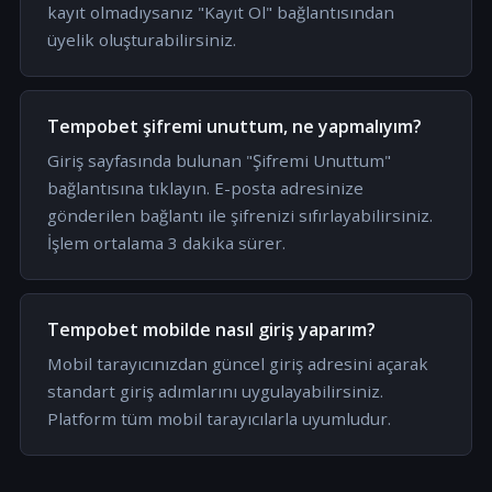
kayıt olmadıysanız "Kayıt Ol" bağlantısından
üyelik oluşturabilirsiniz.
Tempobet şifremi unuttum, ne yapmalıyım?
Giriş sayfasında bulunan "Şifremi Unuttum"
bağlantısına tıklayın. E-posta adresinize
gönderilen bağlantı ile şifrenizi sıfırlayabilirsiniz.
İşlem ortalama 3 dakika sürer.
Tempobet mobilde nasıl giriş yaparım?
Mobil tarayıcınızdan güncel giriş adresini açarak
standart giriş adımlarını uygulayabilirsiniz.
Platform tüm mobil tarayıcılarla uyumludur.