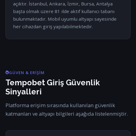
açıktır. İstanbul, Ankara, İzmir, Bursa, Antalya
başta olmak üzere 81 ilde aktif kullanıcı tabanı
bulunmaktadır. Mobil uyumlu altyapı sayesinde
her cihazdan giriş yapılabilmektedir.
GÜVEN & ERIŞIM
Tempobet Giriş Güvenlik
Sinyalleri
Platforma erişim sırasında kullanılan güvenlik
katmanları ve altyapı bilgileri aşağıda listelenmiştir.