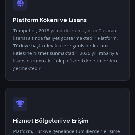
Platform Kökeni ve Lisans
Tempobet, 2018 yılında kurulmuş olup Curacao
lisansı altında faaliyet göstermektedir. Platform,
Türkiye başta olmak üzere geniş bir kullanıcı
kitlesine hizmet sunmaktadır. 2026 yılı itibarıyla
lisans durumu aktif olup düzenli denetimlerden
geçmektedir.
Hizmet Bölgeleri ve Erişim
Platform, Türkiye genelinde tüm illerden erişime