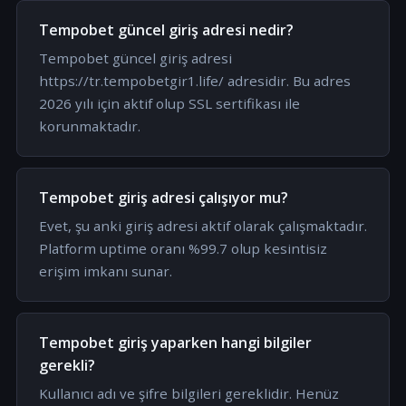
Tempobet güncel giriş adresi nedir?
Tempobet güncel giriş adresi
https://tr.tempobetgir1.life/ adresidir. Bu adres
2026 yılı için aktif olup SSL sertifikası ile
korunmaktadır.
Tempobet giriş adresi çalışıyor mu?
Evet, şu anki giriş adresi aktif olarak çalışmaktadır.
Platform uptime oranı %99.7 olup kesintisiz
erişim imkanı sunar.
Tempobet giriş yaparken hangi bilgiler
gerekli?
Kullanıcı adı ve şifre bilgileri gereklidir. Henüz