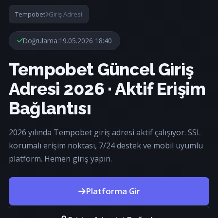
Tempobet
Giriş Adresi
Doğrulama:
19.05.2026 18:40
Tempobet Güncel Giriş
Adresi 2026 · Aktif Erişim
Bağlantısı
2026 yılında Tempobet giriş adresi aktif çalışıyor. SSL
korumalı erişim noktası, 7/24 destek ve mobil uyumlu
platform. Hemen giriş yapın.
Platforma Gir