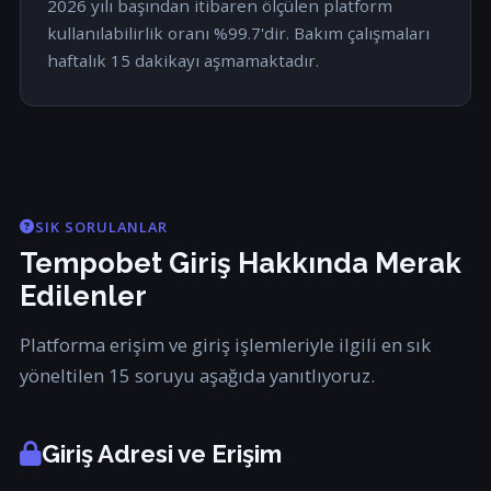
2026 yılı başından itibaren ölçülen platform
kullanılabilirlik oranı %99.7'dir. Bakım çalışmaları
haftalık 15 dakikayı aşmamaktadır.
SIK SORULANLAR
Tempobet Giriş Hakkında Merak
Edilenler
Platforma erişim ve giriş işlemleriyle ilgili en sık
yöneltilen 15 soruyu aşağıda yanıtlıyoruz.
Giriş Adresi ve Erişim