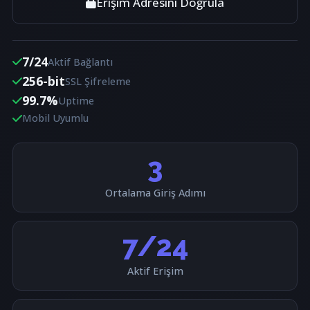
Erişim Adresini Doğrula
7/24
Aktif Bağlantı
256-bit
SSL Şifreleme
99.7%
Uptime
Mobil Uyumlu
3
Ortalama Giriş Adımı
7/24
Aktif Erişim