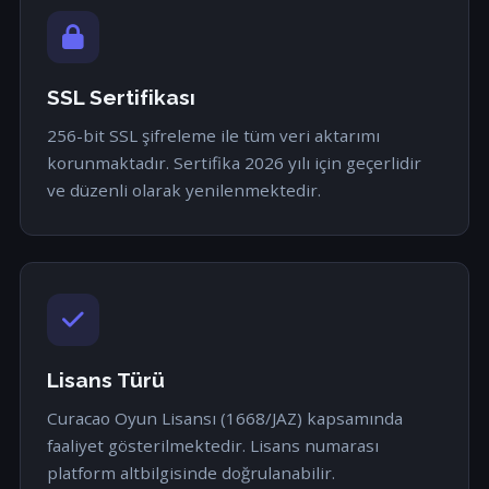
SSL Sertifikası
256-bit SSL şifreleme ile tüm veri aktarımı
korunmaktadır. Sertifika 2026 yılı için geçerlidir
ve düzenli olarak yenilenmektedir.
Lisans Türü
Curacao Oyun Lisansı (1668/JAZ) kapsamında
faaliyet gösterilmektedir. Lisans numarası
platform altbilgisinde doğrulanabilir.