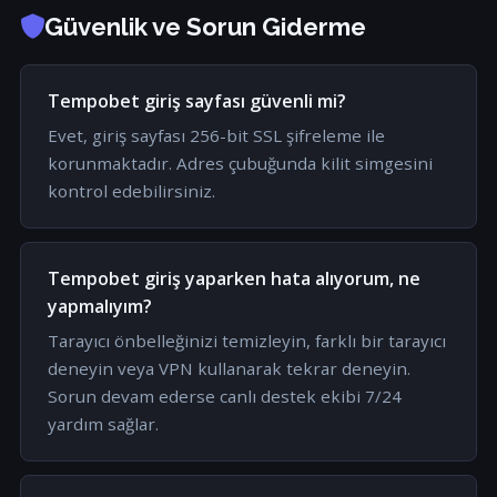
Güvenlik ve Sorun Giderme
Tempobet giriş sayfası güvenli mi?
Evet, giriş sayfası 256-bit SSL şifreleme ile
korunmaktadır. Adres çubuğunda kilit simgesini
kontrol edebilirsiniz.
Tempobet giriş yaparken hata alıyorum, ne
yapmalıyım?
Tarayıcı önbelleğinizi temizleyin, farklı bir tarayıcı
deneyin veya VPN kullanarak tekrar deneyin.
Sorun devam ederse canlı destek ekibi 7/24
yardım sağlar.