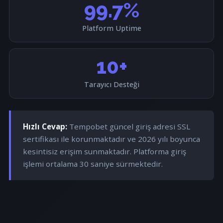
99.7%
Platform Uptime
10+
Tarayıcı Desteği
Hızlı Cevap:
Tempobet güncel giriş adresi SSL
sertifikası ile korunmaktadır ve 2026 yılı boyunca
kesintisiz erişim sunmaktadır. Platforma giriş
işlemi ortalama 30 saniye sürmektedir.