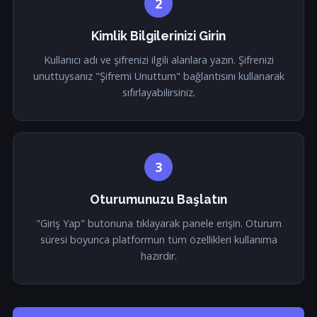
2
Kimlik Bilgilerinizi Girin
Kullanıcı adı ve şifrenizi ilgili alanlara yazın. Şifrenizi
unuttuysanız "Şifremi Unuttum" bağlantısını kullanarak
sıfırlayabilirsiniz.
3
Oturumunuzu Başlatın
"Giriş Yap" butonuna tıklayarak panele erişin. Oturum
süresi boyunca platformun tüm özellikleri kullanıma
hazırdır.