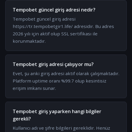
Tempobet güncel giriş adresi nedir?
Tempobet güncel giriş adresi
https://tr.tempobetgir1.life/ adresidir. Bu adres
2026 yılı için aktif olup SSL sertifikası ile
korunmaktadır.
Tempobet giriş adresi çalışıyor mu?
Evet, şu anki giriş adresi aktif olarak çalışmaktadır.
Platform uptime oranı %99.7 olup kesintisiz
erişim imkanı sunar.
Tempobet giriş yaparken hangi bilgiler
gerekli?
Kullanıcı adı ve şifre bilgileri gereklidir. Henüz