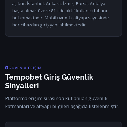
açıktır. İstanbul, Ankara, İzmir, Bursa, Antalya
başta olmak üzere 81 ilde aktif kullanıcı tabanı
bulunmaktadır. Mobil uyumlu altyapı sayesinde
her cihazdan giriş yapılabilmektedir.
GÜVEN & ERIŞIM
Tempobet Giriş Güvenlik
Sinyalleri
Platforma erişim sırasında kullanılan güvenlik
katmanları ve altyapı bilgileri aşağıda listelenmiştir.