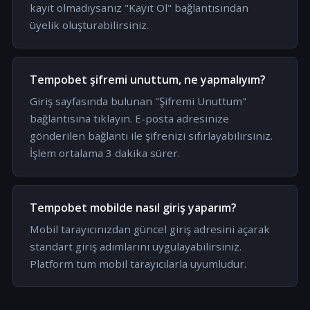
kayıt olmadıysanız "Kayıt Ol" bağlantısından
üyelik oluşturabilirsiniz.
Tempobet şifremi unuttum, ne yapmalıyım?
Giriş sayfasında bulunan "Şifremi Unuttum"
bağlantısına tıklayın. E-posta adresinize
gönderilen bağlantı ile şifrenizi sıfırlayabilirsiniz.
İşlem ortalama 3 dakika sürer.
Tempobet mobilde nasıl giriş yaparım?
Mobil tarayıcınızdan güncel giriş adresini açarak
standart giriş adımlarını uygulayabilirsiniz.
Platform tüm mobil tarayıcılarla uyumludur.