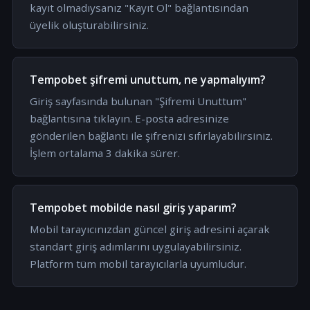
kayıt olmadıysanız "Kayıt Ol" bağlantısından
üyelik oluşturabilirsiniz.
Tempobet şifremi unuttum, ne yapmalıyım?
Giriş sayfasında bulunan "Şifremi Unuttum"
bağlantısına tıklayın. E-posta adresinize
gönderilen bağlantı ile şifrenizi sıfırlayabilirsiniz.
İşlem ortalama 3 dakika sürer.
Tempobet mobilde nasıl giriş yaparım?
Mobil tarayıcınızdan güncel giriş adresini açarak
standart giriş adımlarını uygulayabilirsiniz.
Platform tüm mobil tarayıcılarla uyumludur.