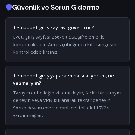
Güvenlik ve Sorun Giderme
Tempobet giriş sayfası güvenli mi?
Evet, giriş sayfası 256-bit SSL şifreleme ile
korunmaktadır. Adres çubuğunda kilit simgesini
kontrol edebilirsiniz.
Tempobet giriş yaparken hata alıyorum, ne
yapmalıyım?
Tarayıcı önbelleğinizi temizleyin, farklı bir tarayıcı
deneyin veya VPN kullanarak tekrar deneyin.
Sorun devam ederse canlı destek ekibi 7/24
yardım sağlar.