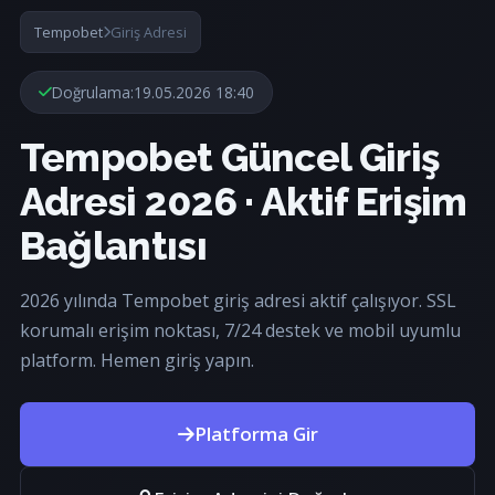
Tempobet
Giriş Adresi
Doğrulama:
19.05.2026 18:40
Tempobet Güncel Giriş
Adresi 2026 · Aktif Erişim
Bağlantısı
2026 yılında Tempobet giriş adresi aktif çalışıyor. SSL
korumalı erişim noktası, 7/24 destek ve mobil uyumlu
platform. Hemen giriş yapın.
Platforma Gir