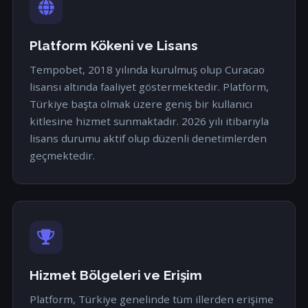
Platform Kökeni ve Lisans
Tempobet, 2018 yılında kurulmuş olup Curacao
lisansı altında faaliyet göstermektedir. Platform,
Türkiye başta olmak üzere geniş bir kullanıcı
kitlesine hizmet sunmaktadır. 2026 yılı itibarıyla
lisans durumu aktif olup düzenli denetimlerden
geçmektedir.
Hizmet Bölgeleri ve Erişim
Platform, Türkiye genelinde tüm illerden erişime