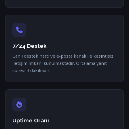
7/24 Destek
Canlı destek hattı ve e-posta kanalı ile kesintisiz
iletişim imkanı sunulmaktadır. Ortalama yanıt
süresi 4 dakikadır.
Uptime Oranı