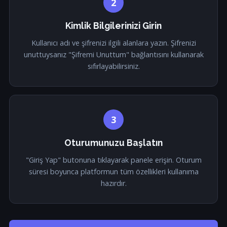
2
Kimlik Bilgilerinizi Girin
Kullanıcı adı ve şifrenizi ilgili alanlara yazın. Şifrenizi
unuttuysanız "Şifremi Unuttum" bağlantısını kullanarak
sıfırlayabilirsiniz.
3
Oturumunuzu Başlatın
"Giriş Yap" butonuna tıklayarak panele erişin. Oturum
süresi boyunca platformun tüm özellikleri kullanıma
hazırdır.