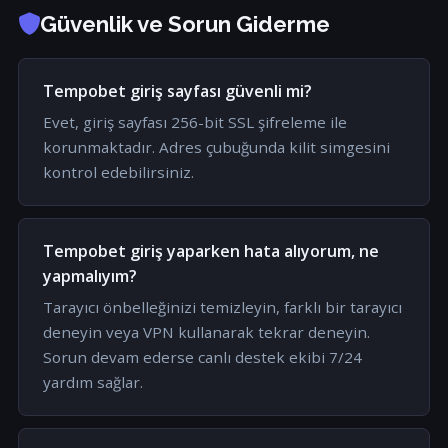
Güvenlik ve Sorun Giderme
Tempobet giriş sayfası güvenli mi?
Evet, giriş sayfası 256-bit SSL şifreleme ile
korunmaktadır. Adres çubuğunda kilit simgesini
kontrol edebilirsiniz.
Tempobet giriş yaparken hata alıyorum, ne
yapmalıyım?
Tarayıcı önbelleğinizi temizleyin, farklı bir tarayıcı
deneyin veya VPN kullanarak tekrar deneyin.
Sorun devam ederse canlı destek ekibi 7/24
yardım sağlar.