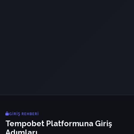
GIRIŞ REHBERI
Tempobet Platformuna Giriş
Adımları