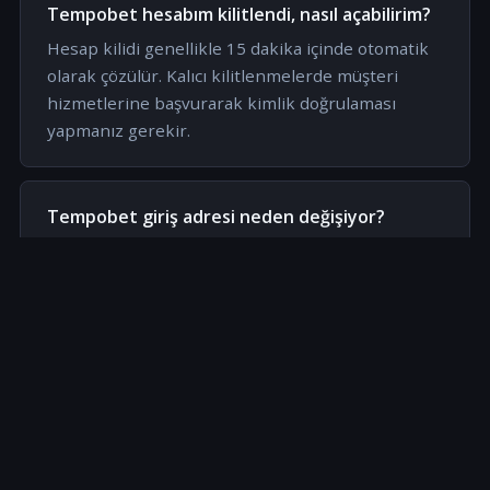
Tempobet hesabım kilitlendi, nasıl açabilirim?
Hesap kilidi genellikle 15 dakika içinde otomatik
olarak çözülür. Kalıcı kilitlenmelerde müşteri
hizmetlerine başvurarak kimlik doğrulaması
yapmanız gerekir.
Tempobet giriş adresi neden değişiyor?
Erişim kesintilerini önlemek amacıyla düzenli
altyapı güncellemeleri yapılmaktadır. Değişiklikler
önceden duyurulur ve yeni adres anında aktif
edilir.
Tempobet giriş yapamıyorum, site engelli mi?
Türkiye'de herhangi bir erişim engeli
bulunmamaktadır. Erişim sorunu yaşıyorsanız