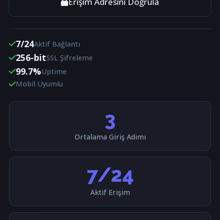
Erişim Adresini Doğrula
7/24
Aktif Bağlantı
256-bit
SSL Şifreleme
99.7%
Uptime
Mobil Uyumlu
3
Ortalama Giriş Adımı
7/24
Aktif Erişim