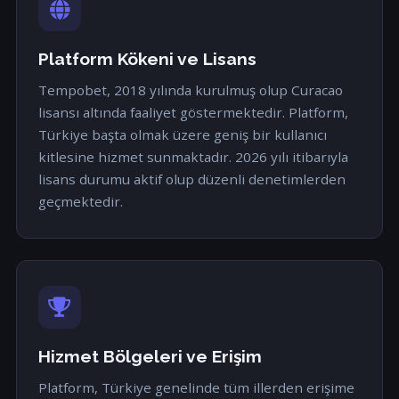
Platform Kökeni ve Lisans
Tempobet, 2018 yılında kurulmuş olup Curacao
lisansı altında faaliyet göstermektedir. Platform,
Türkiye başta olmak üzere geniş bir kullanıcı
kitlesine hizmet sunmaktadır. 2026 yılı itibarıyla
lisans durumu aktif olup düzenli denetimlerden
geçmektedir.
Hizmet Bölgeleri ve Erişim
Platform, Türkiye genelinde tüm illerden erişime