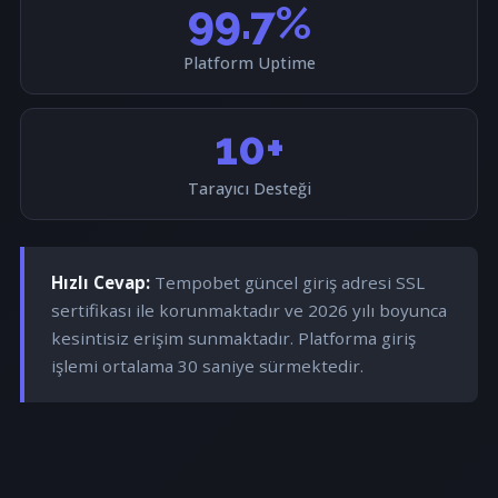
99.7%
Platform Uptime
10+
Tarayıcı Desteği
Hızlı Cevap:
Tempobet güncel giriş adresi SSL
sertifikası ile korunmaktadır ve 2026 yılı boyunca
kesintisiz erişim sunmaktadır. Platforma giriş
işlemi ortalama 30 saniye sürmektedir.