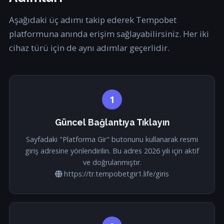
Aşağıdaki üç adımı takip ederek Tempobet
platformuna anında erişim sağlayabilirsiniz. Her iki
cihaz türü için de aynı adımlar geçerlidir.
1
Güncel Bağlantıya Tıklayın
Sayfadaki "Platforma Gir" butonunu kullanarak resmi
giriş adresine yönlendirilin. Bu adres 2026 yılı için aktif
ve doğrulanmıştır.
https://tr.tempobetgir1.life/giris