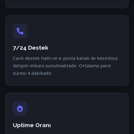
7/24 Destek
Canlı destek hattı ve e-posta kanalı ile kesintisiz
iletişim imkanı sunulmaktadır. Ortalama yanıt
süresi 4 dakikadır.
Uptime Oranı