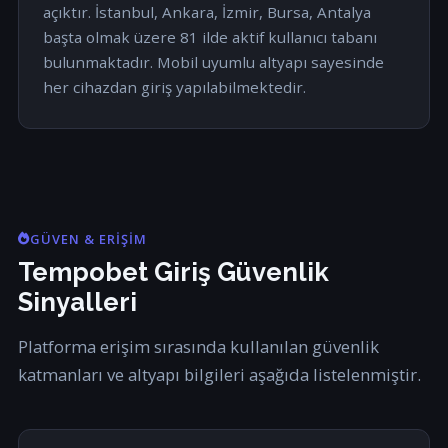
açıktır. İstanbul, Ankara, İzmir, Bursa, Antalya
başta olmak üzere 81 ilde aktif kullanıcı tabanı
bulunmaktadır. Mobil uyumlu altyapı sayesinde
her cihazdan giriş yapılabilmektedir.
GÜVEN & ERIŞIM
Tempobet Giriş Güvenlik
Sinyalleri
Platforma erişim sırasında kullanılan güvenlik
katmanları ve altyapı bilgileri aşağıda listelenmiştir.