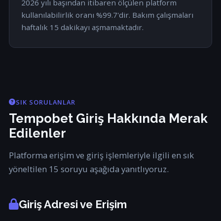
2026 yılı başından itibaren ölçülen platform
kullanılabilirlik oranı %99.7'dir. Bakım çalışmaları
haftalık 15 dakikayı aşmamaktadır.
SIK SORULANLAR
Tempobet Giriş Hakkında Merak
Edilenler
Platforma erişim ve giriş işlemleriyle ilgili en sık
yöneltilen 15 soruyu aşağıda yanıtlıyoruz.
Giriş Adresi ve Erişim