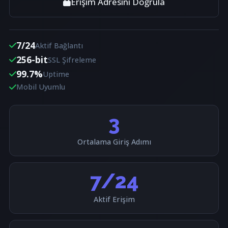
Erişim Adresini Doğrula
7/24
Aktif Bağlantı
256-bit
SSL Şifreleme
99.7%
Uptime
Mobil Uyumlu
3
Ortalama Giriş Adımı
7/24
Aktif Erişim