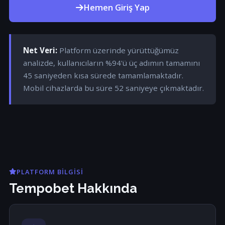
Hemen Giriş Yap
Net Veri:
Platform üzerinde yürüttüğümüz
analizde, kullanıcıların %94'ü üç adımın tamamını
45 saniyeden kısa sürede tamamlamaktadır.
Mobil cihazlarda bu süre 52 saniyeye çıkmaktadır.
PLATFORM BILGISI
Tempobet Hakkında