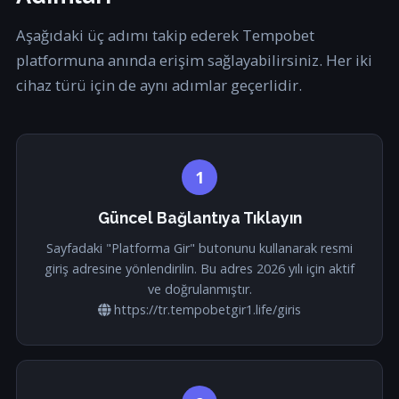
Aşağıdaki üç adımı takip ederek Tempobet
platformuna anında erişim sağlayabilirsiniz. Her iki
cihaz türü için de aynı adımlar geçerlidir.
1
Güncel Bağlantıya Tıklayın
Sayfadaki "Platforma Gir" butonunu kullanarak resmi
giriş adresine yönlendirilin. Bu adres 2026 yılı için aktif
ve doğrulanmıştır.
https://tr.tempobetgir1.life/giris