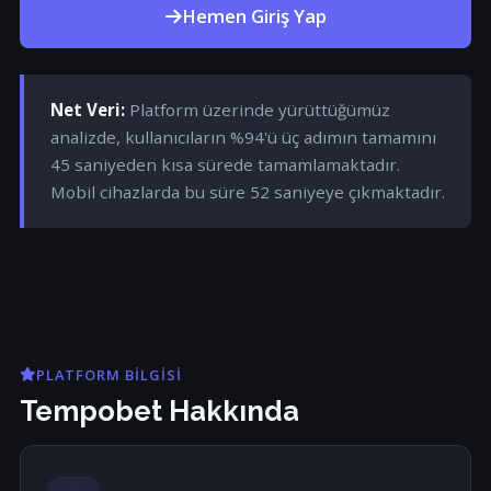
Hemen Giriş Yap
Net Veri:
Platform üzerinde yürüttüğümüz
analizde, kullanıcıların %94'ü üç adımın tamamını
45 saniyeden kısa sürede tamamlamaktadır.
Mobil cihazlarda bu süre 52 saniyeye çıkmaktadır.
PLATFORM BILGISI
Tempobet Hakkında