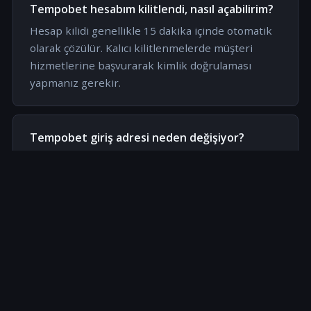
Tempobet hesabım kilitlendi, nasıl açabilirim?
Hesap kilidi genellikle 15 dakika içinde otomatik
olarak çözülür. Kalıcı kilitlenmelerde müşteri
hizmetlerine başvurarak kimlik doğrulaması
yapmanız gerekir.
Tempobet giriş adresi neden değişiyor?
Erişim kesintilerini önlemek amacıyla düzenli
altyapı güncellemeleri yapılmaktadır. Değişiklikler
önceden duyurulur ve yeni adres anında aktif
edilir.
Tempobet giriş yapamıyorum, site engelli mi?
Türkiye'de herhangi bir erişim engeli
bulunmamaktadır. Erişim sorunu yaşıyorsanız