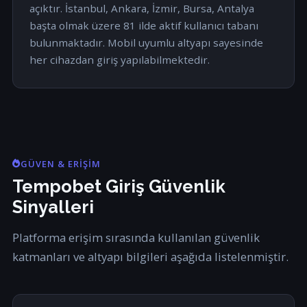
açıktır. İstanbul, Ankara, İzmir, Bursa, Antalya
başta olmak üzere 81 ilde aktif kullanıcı tabanı
bulunmaktadır. Mobil uyumlu altyapı sayesinde
her cihazdan giriş yapılabilmektedir.
GÜVEN & ERIŞIM
Tempobet Giriş Güvenlik
Sinyalleri
Platforma erişim sırasında kullanılan güvenlik
katmanları ve altyapı bilgileri aşağıda listelenmiştir.