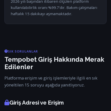
2026 yılı başından itibaren ölçülen platform
kullanılabilirlik oranı %99.7'dir. Bakım çalışmaları
haftalık 15 dakikayı aşmamaktadır.
SIK SORULANLAR
Tempobet Giriş Hakkında Merak
Edilenler
Platforma erişim ve giriş işlemleriyle ilgili en sık
yöneltilen 15 soruyu aşağıda yanıtlıyoruz.
Giriş Adresi ve Erişim