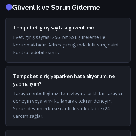
Güvenlik ve Sorun Giderme
Tempobet giriş sayfası güvenli mi?
Evet, giriş sayfası 256-bit SSL şifreleme ile
korunmaktadır. Adres çubuğunda kilit simgesini
kontrol edebilirsiniz.
Tempobet giriş yaparken hata alıyorum, ne
yapmalıyım?
Tarayıcı önbelleğinizi temizleyin, farklı bir tarayıcı
deneyin veya VPN kullanarak tekrar deneyin.
Sorun devam ederse canlı destek ekibi 7/24
yardım sağlar.