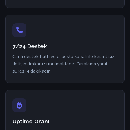
7/24 Destek
Canlı destek hattı ve e-posta kanalı ile kesintisiz
iletişim imkanı sunulmaktadır. Ortalama yanıt
süresi 4 dakikadır.
Uptime Oranı