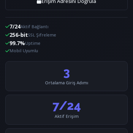
Erişim Adresini Doğrula
7/24
Aktif Bağlantı
256-bit
SSL Şifreleme
99.7%
Uptime
Mobil Uyumlu
3
Ortalama Giriş Adımı
7/24
Aktif Erişim