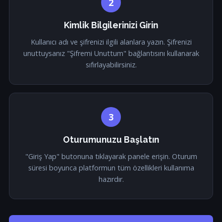
2
Kimlik Bilgilerinizi Girin
Kullanıcı adı ve şifrenizi ilgili alanlara yazın. Şifrenizi
unuttuysanız "Şifremi Unuttum" bağlantısını kullanarak
sıfırlayabilirsiniz.
3
Oturumunuzu Başlatın
"Giriş Yap" butonuna tıklayarak panele erişin. Oturum
süresi boyunca platformun tüm özellikleri kullanıma
hazırdır.