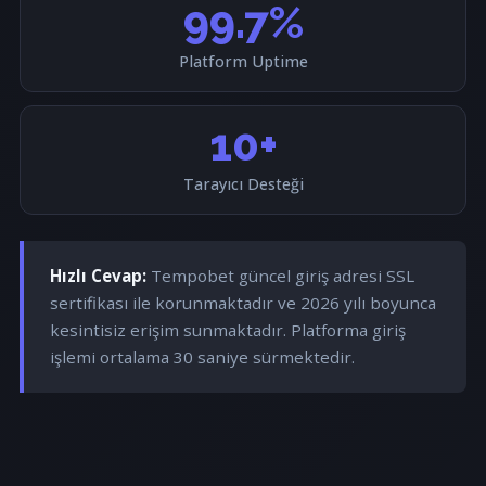
99.7%
Platform Uptime
10+
Tarayıcı Desteği
Hızlı Cevap:
Tempobet güncel giriş adresi SSL
sertifikası ile korunmaktadır ve 2026 yılı boyunca
kesintisiz erişim sunmaktadır. Platforma giriş
işlemi ortalama 30 saniye sürmektedir.