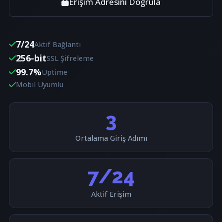
Erişim Adresini Doğrula
7/24
Aktif Bağlantı
256-bit
SSL Şifreleme
99.7%
Uptime
Mobil Uyumlu
3
Ortalama Giriş Adımı
7/24
Aktif Erişim