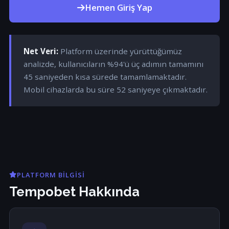
Hemen Giriş Yap
Net Veri:
Platform üzerinde yürüttüğümüz
analizde, kullanıcıların %94'ü üç adımın tamamını
45 saniyeden kısa sürede tamamlamaktadır.
Mobil cihazlarda bu süre 52 saniyeye çıkmaktadır.
PLATFORM BILGISI
Tempobet Hakkında