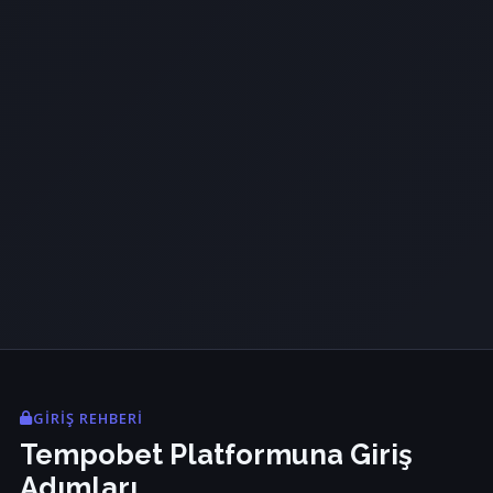
GIRIŞ REHBERI
Tempobet Platformuna Giriş
Adımları