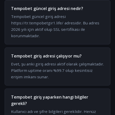
Tempobet güncel giriş adresi nedir?
Tempobet güncel giriş adresi
https://tr.tempobetgir1.life/ adresidir. Bu adres
2026 yılı için aktif olup SSL sertifikası ile
korunmaktadır.
Tempobet giriş adresi çalışıyor mu?
Evet, şu anki giriş adresi aktif olarak çalışmaktadır.
Platform uptime oranı %99.7 olup kesintisiz
erişim imkanı sunar.
Tempobet giriş yaparken hangi bilgiler
gerekli?
Kullanıcı adı ve şifre bilgileri gereklidir. Henüz