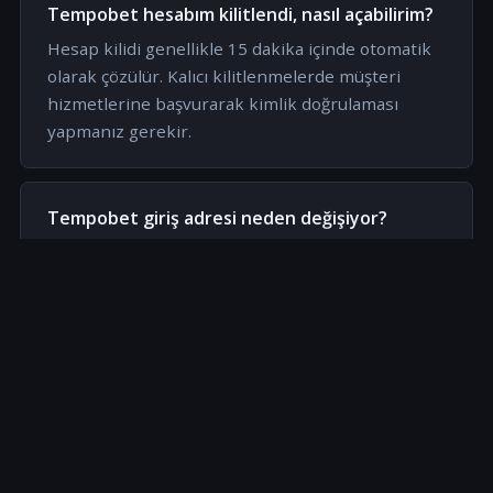
Tempobet hesabım kilitlendi, nasıl açabilirim?
Hesap kilidi genellikle 15 dakika içinde otomatik
olarak çözülür. Kalıcı kilitlenmelerde müşteri
hizmetlerine başvurarak kimlik doğrulaması
yapmanız gerekir.
Tempobet giriş adresi neden değişiyor?
Erişim kesintilerini önlemek amacıyla düzenli
altyapı güncellemeleri yapılmaktadır. Değişiklikler
önceden duyurulur ve yeni adres anında aktif
edilir.
Tempobet giriş yapamıyorum, site engelli mi?
Türkiye'de herhangi bir erişim engeli
bulunmamaktadır. Erişim sorunu yaşıyorsanız