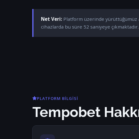
Net Veri:
Platform üzerinde yürüttüğümüz a
cihazlarda bu süre 52 saniyeye çıkmaktadır.
PLATFORM BILGISI
Tempobet Hakk