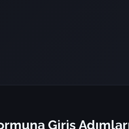
rmuna Giriş Adımlar