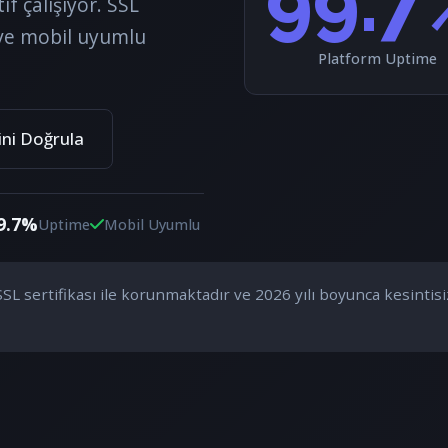
99.7
f çalışıyor. SSL
 ve mobil uyumlu
Platform Uptime
ini Doğrula
9.7%
Uptime
Mobil Uyumlu
L sertifikası ile korunmaktadır ve 2026 yılı boyunca kesintisi