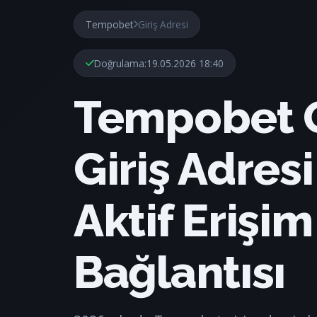
Tempobet
Giriş Adresi
Doğrulama:
19.05.2026 18:40
Tempobet 
Giriş Adresi
Aktif Erişim
Bağlantısı