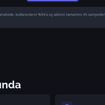
nalizde, kullanıcıların %94'ü üç adımın tamamını 45 saniyede
ında