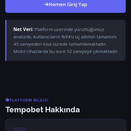
Hemen Giriş Yap
Net Veri:
Platform üzerinde yürüttüğümüz
analizde, kullanıcıların %94'ü üç adımın tamamını
45 saniyeden kısa sürede tamamlamaktadır.
Mobil cihazlarda bu süre 52 saniyeye çıkmaktadır.
PLATFORM BILGISI
Tempobet Hakkında