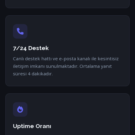
7/24 Destek
Canlı destek hattı ve e-posta kanalı ile kesintisiz
iletişim imkanı sunulmaktadır. Ortalama yanıt
süresi 4 dakikadır.
Uptime Oranı