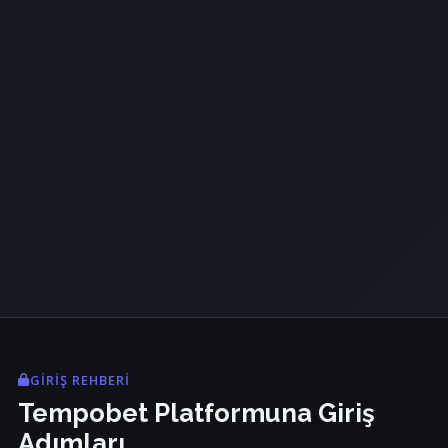
GIRIŞ REHBERI
Tempobet Platformuna Giriş
Adımları