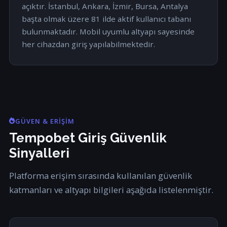
açıktır. İstanbul, Ankara, İzmir, Bursa, Antalya
başta olmak üzere 81 ilde aktif kullanıcı tabanı
bulunmaktadır. Mobil uyumlu altyapı sayesinde
her cihazdan giriş yapılabilmektedir.
GÜVEN & ERIŞIM
Tempobet Giriş Güvenlik
Sinyalleri
Platforma erişim sırasında kullanılan güvenlik
katmanları ve altyapı bilgileri aşağıda listelenmiştir.