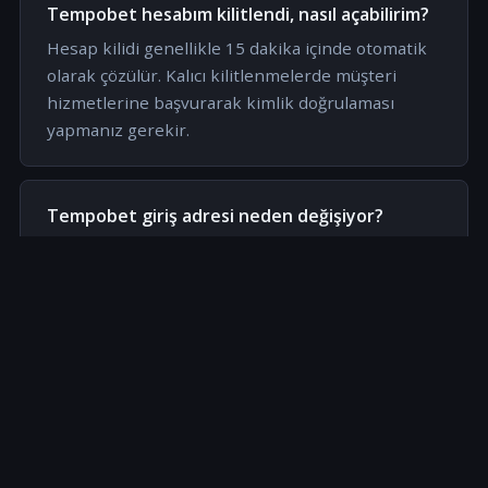
Tempobet hesabım kilitlendi, nasıl açabilirim?
Hesap kilidi genellikle 15 dakika içinde otomatik
olarak çözülür. Kalıcı kilitlenmelerde müşteri
hizmetlerine başvurarak kimlik doğrulaması
yapmanız gerekir.
Tempobet giriş adresi neden değişiyor?
Erişim kesintilerini önlemek amacıyla düzenli
altyapı güncellemeleri yapılmaktadır. Değişiklikler
önceden duyurulur ve yeni adres anında aktif
edilir.
Tempobet giriş yapamıyorum, site engelli mi?
Türkiye'de herhangi bir erişim engeli
bulunmamaktadır. Erişim sorunu yaşıyorsanız