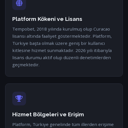
Platform Kökeni ve Lisans
Tempobet, 2018 yılında kurulmuş olup Curacao
lisansı altında faaliyet göstermektedir. Platform,
Türkiye başta olmak üzere geniş bir kullanıcı
kitlesine hizmet sunmaktadır. 2026 yılı itibarıyla
lisans durumu aktif olup düzenli denetimlerden
geçmektedir.
Hizmet Bölgeleri ve Erişim
Platform, Türkiye genelinde tüm illerden erişime