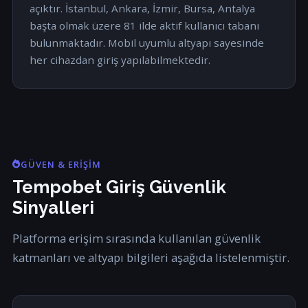
açıktır. İstanbul, Ankara, İzmir, Bursa, Antalya
başta olmak üzere 81 ilde aktif kullanıcı tabanı
bulunmaktadır. Mobil uyumlu altyapı sayesinde
her cihazdan giriş yapılabilmektedir.
GÜVEN & ERIŞIM
Tempobet Giriş Güvenlik
Sinyalleri
Platforma erişim sırasında kullanılan güvenlik
katmanları ve altyapı bilgileri aşağıda listelenmiştir.