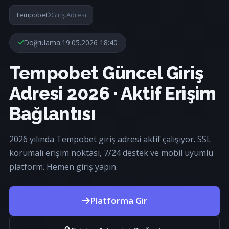
Tempobet
Giriş Adresi
Doğrulama:
19.05.2026 18:40
Tempobet Güncel Giriş
Adresi 2026 · Aktif Erişim
Bağlantısı
2026 yılında Tempobet giriş adresi aktif çalışıyor. SSL
korumalı erişim noktası, 7/24 destek ve mobil uyumlu
platform. Hemen giriş yapın.
Platforma Gir