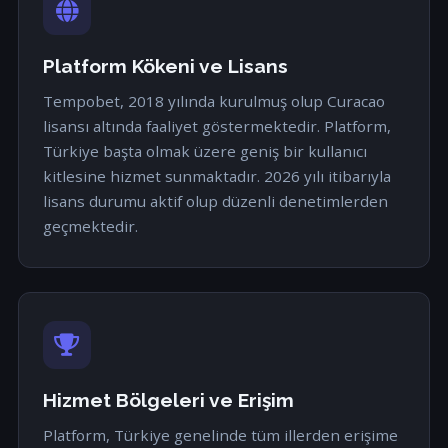
Platform Kökeni ve Lisans
Tempobet, 2018 yılında kurulmuş olup Curacao
lisansı altında faaliyet göstermektedir. Platform,
Türkiye başta olmak üzere geniş bir kullanıcı
kitlesine hizmet sunmaktadır. 2026 yılı itibarıyla
lisans durumu aktif olup düzenli denetimlerden
geçmektedir.
Hizmet Bölgeleri ve Erişim
Platform, Türkiye genelinde tüm illerden erişime