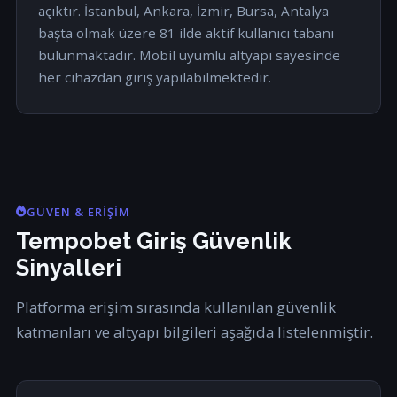
açıktır. İstanbul, Ankara, İzmir, Bursa, Antalya
başta olmak üzere 81 ilde aktif kullanıcı tabanı
bulunmaktadır. Mobil uyumlu altyapı sayesinde
her cihazdan giriş yapılabilmektedir.
GÜVEN & ERIŞIM
Tempobet Giriş Güvenlik
Sinyalleri
Platforma erişim sırasında kullanılan güvenlik
katmanları ve altyapı bilgileri aşağıda listelenmiştir.