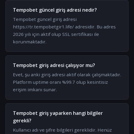
Tempobet güncel giriş adresi nedir?
Tempobet güncel giriş adresi
https://tr.tempobetgir1.life/ adresidir. Bu adres
2026 yılı için aktif olup SSL sertifikası ile
korunmaktadır.
Tempobet giriş adresi çalışıyor mu?
Evet, şu anki giriş adresi aktif olarak çalışmaktadır.
Platform uptime oranı %99.7 olup kesintisiz
erişim imkanı sunar.
Tempobet giriş yaparken hangi bilgiler
gerekli?
Kullanıcı adı ve şifre bilgileri gereklidir. Henüz