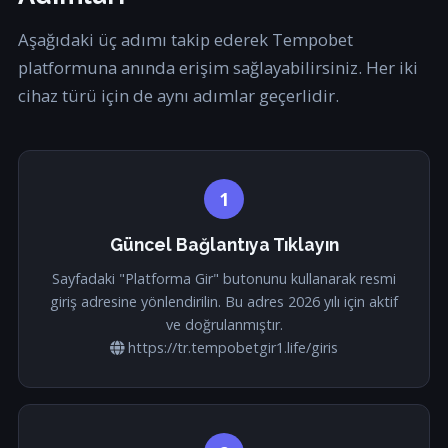
Aşağıdaki üç adımı takip ederek Tempobet
platformuna anında erişim sağlayabilirsiniz. Her iki
cihaz türü için de aynı adımlar geçerlidir.
1
Güncel Bağlantıya Tıklayın
Sayfadaki "Platforma Gir" butonunu kullanarak resmi
giriş adresine yönlendirilin. Bu adres 2026 yılı için aktif
ve doğrulanmıştır.
https://tr.tempobetgir1.life/giris