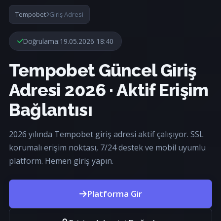
Tempobet
Giriş Adresi
Doğrulama:
19.05.2026 18:40
Tempobet Güncel Giriş
Adresi 2026 · Aktif Erişim
Bağlantısı
2026 yılında Tempobet giriş adresi aktif çalışıyor. SSL
korumalı erişim noktası, 7/24 destek ve mobil uyumlu
platform. Hemen giriş yapın.
Platforma Gir