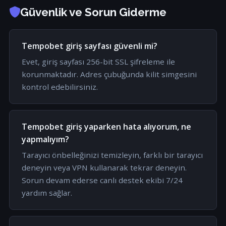
Güvenlik ve Sorun Giderme
Tempobet giriş sayfası güvenli mi?
Evet, giriş sayfası 256-bit SSL şifreleme ile
korunmaktadır. Adres çubuğunda kilit simgesini
kontrol edebilirsiniz.
Tempobet giriş yaparken hata alıyorum, ne
yapmalıyım?
Tarayıcı önbelleğinizi temizleyin, farklı bir tarayıcı
deneyin veya VPN kullanarak tekrar deneyin.
Sorun devam ederse canlı destek ekibi 7/24
yardım sağlar.