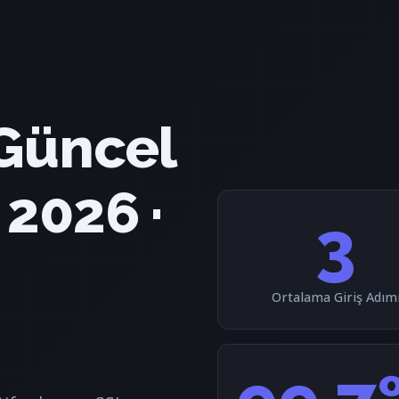
Güncel
 2026 ·
3
Ortalama Giriş Adım