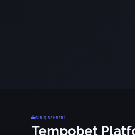
GIRIŞ REHBERI
Tempobet Platfo