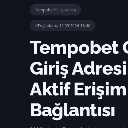
Tempobet
Giriş Adresi
Doğrulama:
19.05.2026 18:40
Tempobet 
Giriş Adresi
Aktif Erişim
Bağlantısı