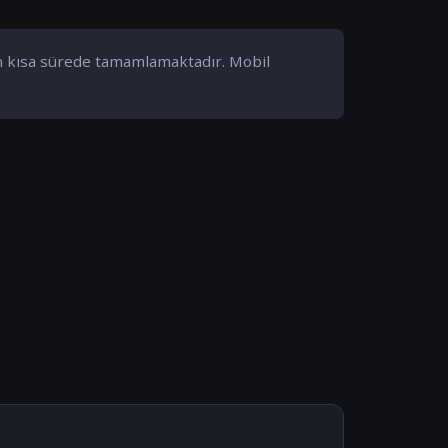
n kısa sürede tamamlamaktadır. Mobil