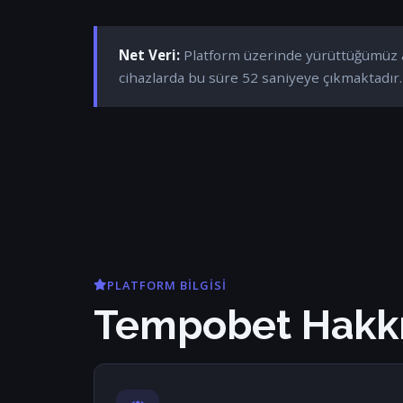
Net Veri:
Platform üzerinde yürüttüğümüz a
cihazlarda bu süre 52 saniyeye çıkmaktadır.
PLATFORM BILGISI
Tempobet Hakk